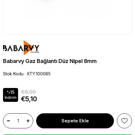
Babarvy Gaz Bağlantı Düz Nipel 8mm
Stok Kodu
XTY.100085
€6,00
15
%
€5,10
İndirim