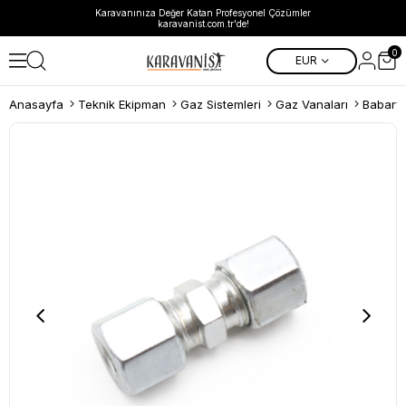
Karavanınıza Değer Katan Profesyonel Çözümler
karavanist.com.tr'de!
0
EUR
Anasayfa
Teknik Ekipman
Gaz Sistemleri
Gaz Vanaları
Babarvy