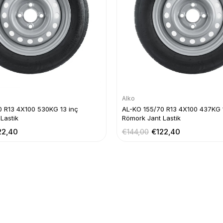
Alko
0 R13 4X100 530KG 13 inç
AL-KO 155/70 R13 4X100 437KG 
Lastik
Römork Jant Lastik
22,40
€144,00
€122,40