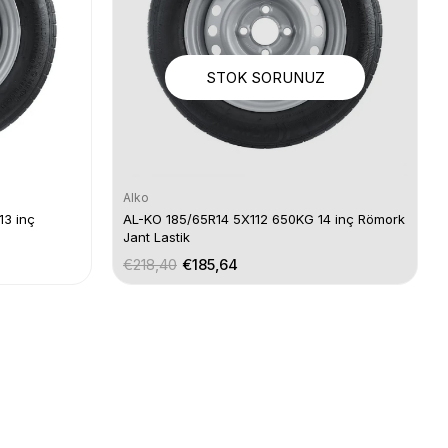
STOK SORUNUZ
Alko
13 inç
AL-KO 185/65R14 5X112 650KG 14 inç Römork
Jant Lastik
€218,40
€185,64