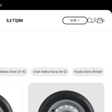
e!
İLETİŞİM
0
EUR
 Adına Göre (Z<A)
Ürün Adına Göre (A>Z)
Fiyata Göre (Artan)