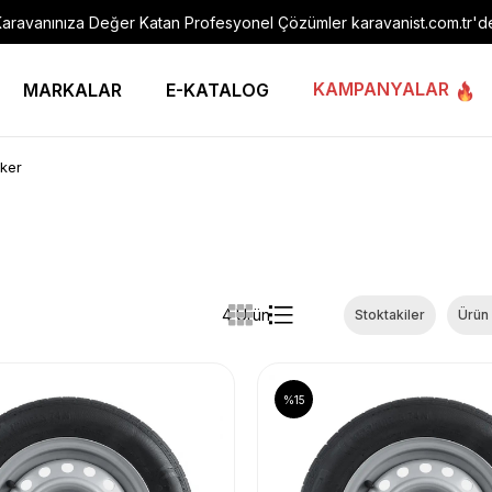
aravanınıza Değer Katan Profesyonel Çözümler karavanist.com.tr'd
KAMPANYALAR
MARKALAR
E-KATALOG
ker
4 Ürün
Stoktakiler
Ürün
%15