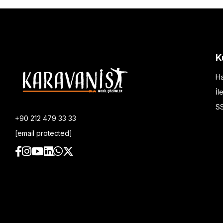
K
Ha
İl
S
+90 212 479 33 33
[email protected]