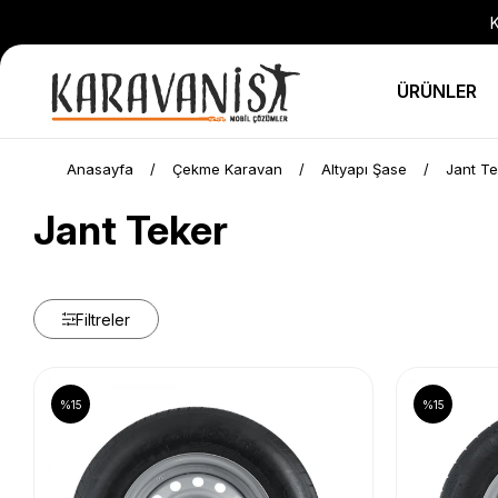
K
ÜRÜNLER
Anasayfa
Çekme Karavan
Altyapı Şase
Jant Te
Jant Teker
Filtreler
%15
%15