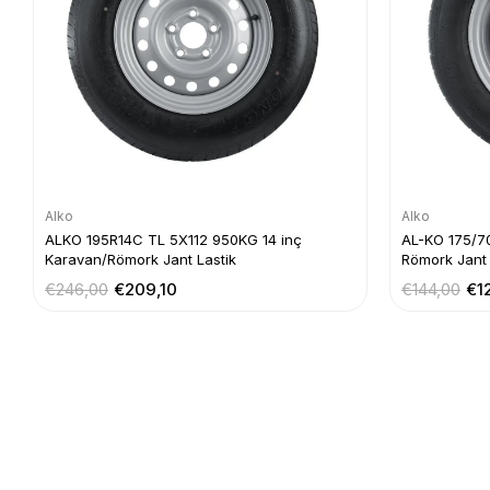
Alko
Alko
ALKO 195R14C TL 5X112 950KG 14 inç
AL-KO 175/7
Karavan/Römork Jant Lastik
Römork Jant 
€246,00
€209,10
€144,00
€1