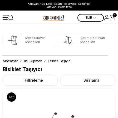
Karavanınıza Değer Katan Profesyonel Çözümler
karavanist.com.tr'de!
0
EUR
Motokaravan
Çekme Karavan
Modelleri
Modelleri
Anasayfa
Dış Ekipman
Bisiklet Taşıyıcı
Bisiklet Taşıyıcı
Filtreleme
Sıralama
%20