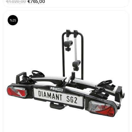
€1.020,00
€765,00
%25