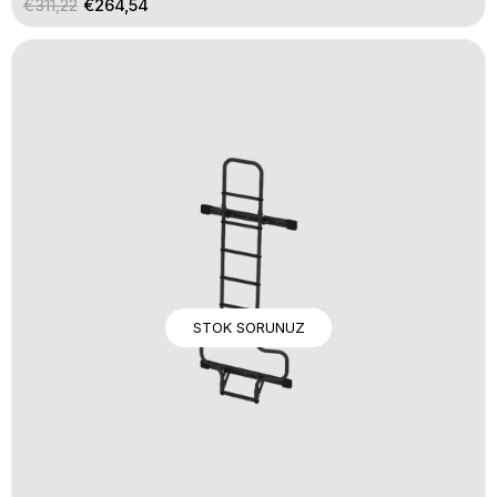
€311,22
€264,54
STOK SORUNUZ