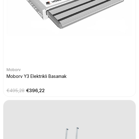
Moborv
Moborv Y3 Elektrikli Basamak
€495,28
€396,22