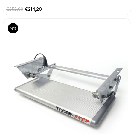
€252,00
€214,20
%15