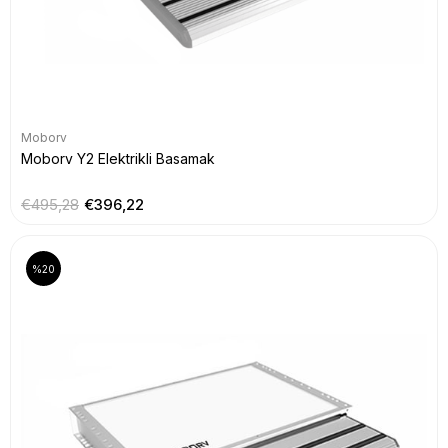
Moborv
Moborv Y2 Elektrikli Basamak
€495,28
€396,22
%20