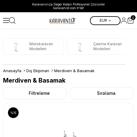
Karavanınıza Değer Katan Profesyonel Çözümler
karavanist.com.tr'de!
0
EUR
Motokaravan
Çekme Karavan
Modelleri
Modelleri
Anasayfa
Dış Ekipman
Merdiven & Basamak
Merdiven & Basamak
Filtreleme
Sıralama
%15