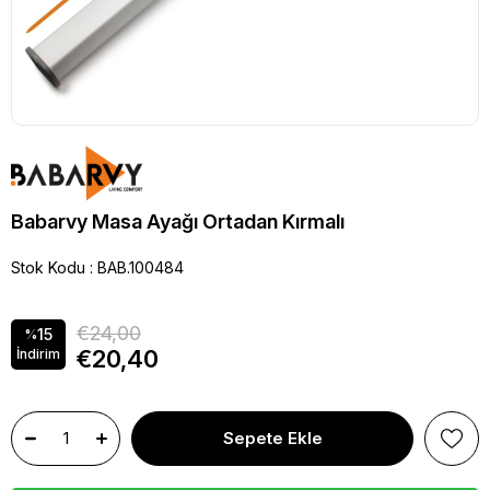
Babarvy Masa Ayağı Ortadan Kırmalı
Stok Kodu
BAB.100484
€24,00
15
%
€20,40
İndirim