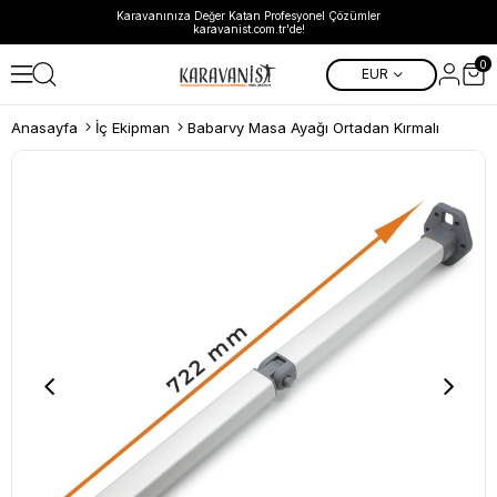
Karavanınıza Değer Katan Profesyonel Çözümler
karavanist.com.tr'de!
0
EUR
Anasayfa
İç Ekipman
Babarvy Masa Ayağı Ortadan Kırmalı