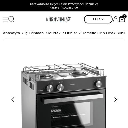
Karavanınıza Değer Katan Profesyonel Çözümler
karavanist.com.tr'de!
0
EUR
Anasayfa
İç Ekipman
Mutfak
Fırınlar
Dometic Fırın Ocak Sunlıg