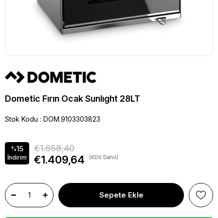
Dometic Fırın Ocak Sunlıght 28LT
Stok Kodu
DOM.9103303823
€1.658,40
15
%
€1.409,64
İndirim