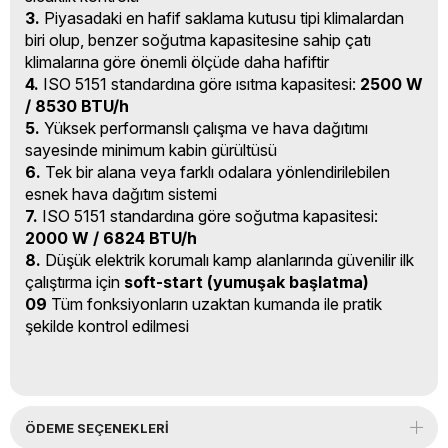
3.
Piyasadaki en hafif saklama kutusu tipi klimalardan
biri olup, benzer soğutma kapasitesine sahip çatı
klimalarına göre önemli ölçüde daha hafiftir
4.
ISO 5151 standardına göre ısıtma kapasitesi:
2500 W
/ 8530 BTU/h
5.
Yüksek performanslı çalışma ve hava dağıtımı
sayesinde minimum kabin gürültüsü
6.
Tek bir alana veya farklı odalara yönlendirilebilen
esnek hava dağıtım sistemi
7.
ISO 5151 standardına göre soğutma kapasitesi:
2000 W / 6824 BTU/h
8.
Düşük elektrik korumalı kamp alanlarında güvenilir ilk
çalıştırma için
soft-start (yumuşak başlatma)
09
Tüm fonksiyonların uzaktan kumanda ile pratik
şekilde kontrol edilmesi
ÖDEME SEÇENEKLERI