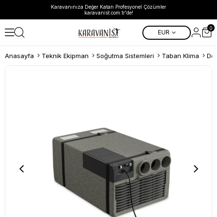
Karavanınıza Değer Katan Profesyonel Çözümler
karavanist.com.tr'de!
0
EUR
Anasayfa
Teknik Ekipman
Soğutma Sistemleri
Taban Klima