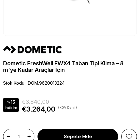
Dometic FreshWell FWX4 Taban Tipi Klima – 8
m'ye Kadar Araçlar İçin
Stok Kodu
DOM.9620013224
€3.840,00
15
%
€3.264,00
İndirim