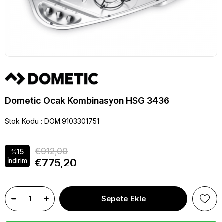
Dometic Ocak Kombinasyon HSG 3436
Stok Kodu
DOM.9103301751
€912,00
15
%
€775,20
İndirim