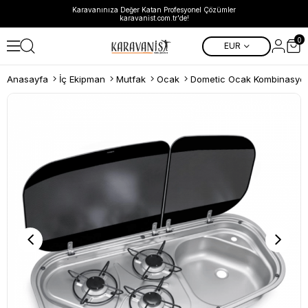
Karavanınıza Değer Katan Profesyonel Çözümler
karavanist.com.tr'de!
0
EUR
Anasayfa
İç Ekipman
Mutfak
Ocak
Dometic Ocak Kombinasyo