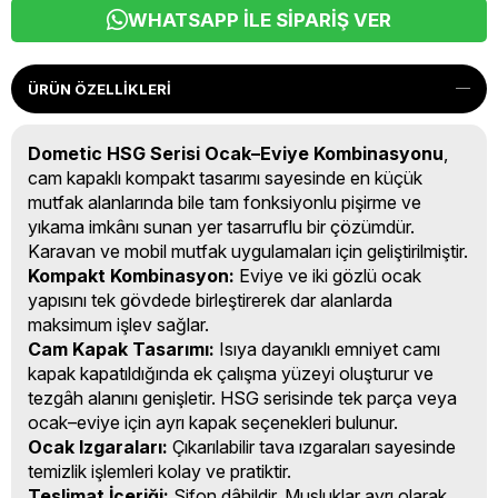
WHATSAPP İLE SIPARIŞ VER
ÜRÜN ÖZELLIKLERI
Dometic HSG Serisi Ocak–Eviye Kombinasyonu
,
cam kapaklı kompakt tasarımı sayesinde en küçük
mutfak alanlarında bile tam fonksiyonlu pişirme ve
yıkama imkânı sunan yer tasarruflu bir çözümdür.
Karavan ve mobil mutfak uygulamaları için geliştirilmiştir.
Kompakt Kombinasyon:
Eviye ve iki gözlü ocak
yapısını tek gövdede birleştirerek dar alanlarda
maksimum işlev sağlar.
Cam Kapak Tasarımı:
Isıya dayanıklı emniyet camı
kapak kapatıldığında ek çalışma yüzeyi oluşturur ve
tezgâh alanını genişletir. HSG serisinde tek parça veya
ocak–eviye için ayrı kapak seçenekleri bulunur.
Ocak Izgaraları:
Çıkarılabilir tava ızgaraları sayesinde
temizlik işlemleri kolay ve pratiktir.
Teslimat İçeriği:
Sifon dâhildir. Musluklar ayrı olarak