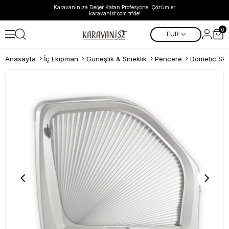
Karavanınıza Değer Katan Profesyonel Çözümler
karavanist.com.tr'de!
0
EUR
Anasayfa
İç Ekipman
Güneşlik & Sineklik
Pencere