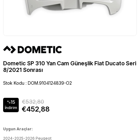
Dometic SP 310 Yan Cam Güneşlik Fiat Ducato Seri
8/2021 Sonrası
Stok Kodu
DOM.9104124839-O2
€532,80
15
%
€452,88
İndirim
Uygun Araçlar:
2024-2025-2026 Peugeot